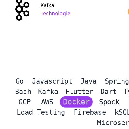
Kafka
Technologie
Go
Javascript
Java
Spring
Bash
Kafka
Flutter
Dart
T
GCP
AWS
Docker
Spock
Load Testing
Firebase
kSQ
Microse