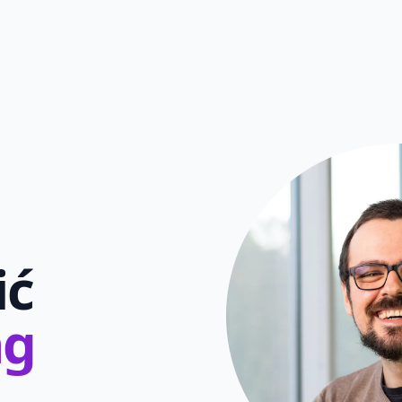
ić
ng