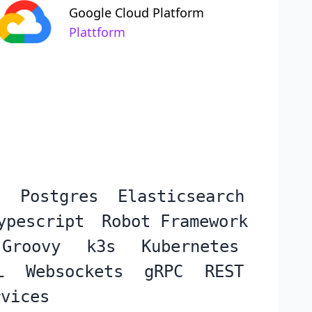
Google Cloud Platform
Plattform
Postgres
Elasticsearch
ypescript
Robot Framework
Groovy
k3s
Kubernetes
L
Websockets
gRPC
REST
rvices